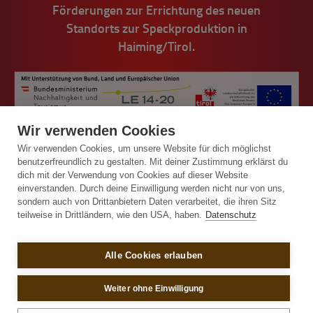
Förderungen zur Errichtung des neuen
Standorts zur Speckproduktion in
Haiming/Tirol.
Wir verwenden Cookies
Wir verwenden Cookies, um unsere Website für dich möglichst
benutzerfreundlich zu gestalten. Mit deiner Zustimmung erklärst du
dich mit der Verwendung von Cookies auf dieser Website
einverstanden. Durch deine Einwilligung werden nicht nur von uns,
© Handl Tyrol 2026
sondern auch von Drittanbietern Daten verarbeitet, die ihren Sitz
teilweise in Drittländern, wie den USA, haben.
Datenschutz
Impressum
Alle Cookies erlauben
Allgemeine Bestell- und Lieferbedingungen
Sitemap
Weiter ohne Einwilligung
Datenschutz