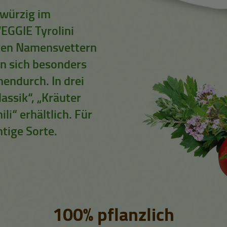
 würzig im
EGGIE Tyrolini
igen Namensvettern
en sich besonders
endurch. In drei
assik“, „Kräuter
li“ erhältlich. Für
tige Sorte.
100% pflanzlich