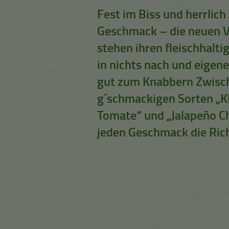
Fest im Biss und herrlich
Geschmack – die neuen V
stehen ihren fleischhalt
in nichts nach und eigen
gut zum Knabbern Zwisch
g´schmackigen Sorten „Kl
Tomate“ und „Jalapeño Chi
jeden Geschmack die Rich