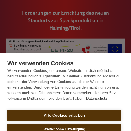
Förderungen zur Errichtung des neuen
Standorts zur Speckproduktion in
Haiming/Tirol.
Wir verwenden Cookies
Wir verwenden Cookies, um unsere Website für dich möglichst
benutzerfreundlich zu gestalten. Mit deiner Zustimmung erklärst du
dich mit der Verwendung von Cookies auf dieser Website
einverstanden. Durch deine Einwilligung werden nicht nur von uns,
© Handl Tyrol 2026
sondern auch von Drittanbietern Daten verarbeitet, die ihren Sitz
teilweise in Drittländern, wie den USA, haben.
Datenschutz
Impressum
Alle Cookies erlauben
Allgemeine Bestell- und Lieferbedingungen
Sitemap
Weiter ohne Einwilligung