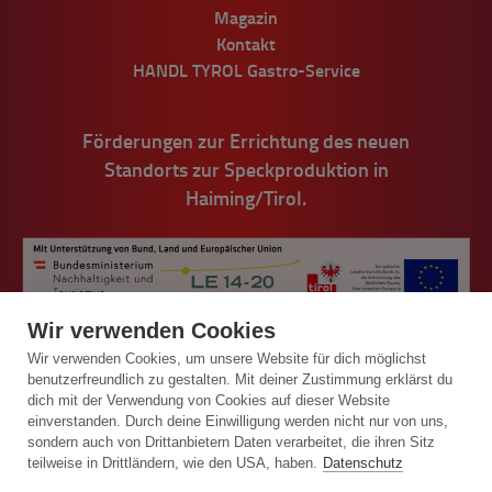
Magazin
Kontakt
HANDL TYROL Gastro-Service
Förderungen zur Errichtung des neuen
Standorts zur Speckproduktion in
Haiming/Tirol.
Wir verwenden Cookies
Wir verwenden Cookies, um unsere Website für dich möglichst
benutzerfreundlich zu gestalten. Mit deiner Zustimmung erklärst du
dich mit der Verwendung von Cookies auf dieser Website
einverstanden. Durch deine Einwilligung werden nicht nur von uns,
© Handl Tyrol 2026
sondern auch von Drittanbietern Daten verarbeitet, die ihren Sitz
teilweise in Drittländern, wie den USA, haben.
Datenschutz
Impressum