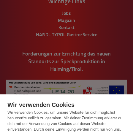
Wichtige Links
Jobs
Magazin
Kontakt
HANDL TYROL Gastro-Service
Förderungen zur Errichtung des neuen
Standorts zur Speckproduktion in
Haiming/Tirol.
Wir verwenden Cookies
Wir verwenden Cookies, um unsere Website für dich möglichst
benutzerfreundlich zu gestalten. Mit deiner Zustimmung erklärst du
dich mit der Verwendung von Cookies auf dieser Website
einverstanden. Durch deine Einwilligung werden nicht nur von uns,