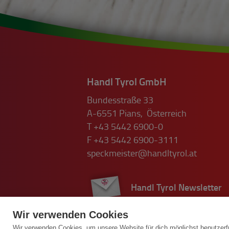
Handl Tyrol GmbH
Bundesstraße 33
A-6551
Pians
,
Österreich
T
+43 5442 6900-0
F
+43 5442 6900-3111
speckmeister@handltyrol.at
Handl Tyrol Newsletter
Wir verwenden Cookies
Wir verwenden Cookies, um unsere Website für dich möglichst benutzerf