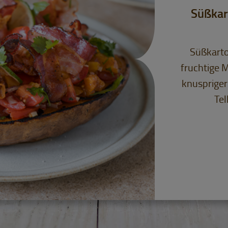
Süßkart
Süßkarto
fruchtige M
knuspriger
Tel