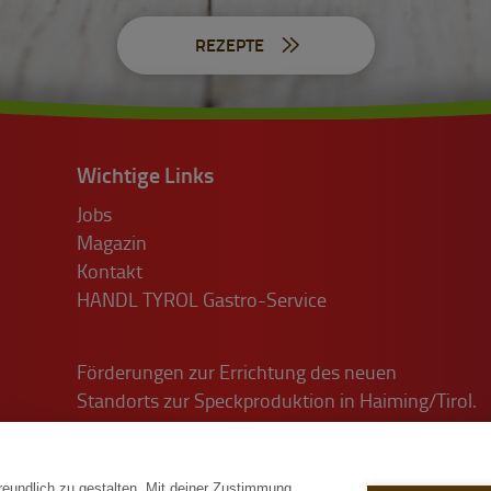
REZEPTE
Wichtige Links
Jobs
Magazin
Kontakt
HANDL TYROL Gastro-Service
Förderungen zur Errichtung des neuen
Standorts zur Speckproduktion in Haiming/Tirol.
reundlich zu gestalten. Mit deiner Zustimmung