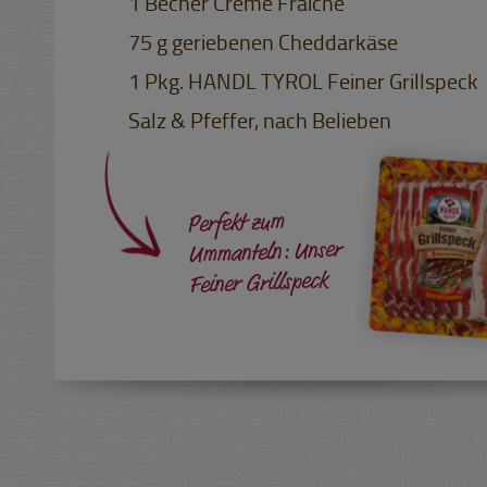
1 Becher Creme Fraiche
75 g geriebenen Cheddarkäse
1 Pkg. HANDL TYROL Feiner Grillspeck
Salz & Pfeffer, nach Belieben
Perfekt zum
Ummanteln: Unser
Feiner Grillspeck