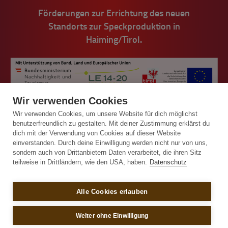
Förderungen zur Errichtung des neuen
Standorts zur Speckproduktion in
Haiming/Tirol.
Wir verwenden Cookies
Wir verwenden Cookies, um unsere Website für dich möglichst
benutzerfreundlich zu gestalten. Mit deiner Zustimmung erklärst du
dich mit der Verwendung von Cookies auf dieser Website
einverstanden. Durch deine Einwilligung werden nicht nur von uns,
© Handl Tyrol 2026
sondern auch von Drittanbietern Daten verarbeitet, die ihren Sitz
teilweise in Drittländern, wie den USA, haben.
Datenschutz
Impressum
Alle Cookies erlauben
Allgemeine Bestell- und Lieferbedingungen
Sitemap
Weiter ohne Einwilligung