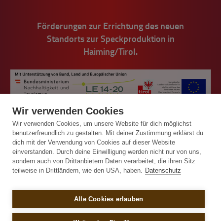
Förderungen zur Errichtung des neuen
Standorts zur Speckproduktion in
Haiming/Tirol.
Wir verwenden Cookies
Wir verwenden Cookies, um unsere Website für dich möglichst
benutzerfreundlich zu gestalten. Mit deiner Zustimmung erklärst du
dich mit der Verwendung von Cookies auf dieser Website
einverstanden. Durch deine Einwilligung werden nicht nur von uns,
© Handl Tyrol 2026
sondern auch von Drittanbietern Daten verarbeitet, die ihren Sitz
teilweise in Drittländern, wie den USA, haben.
Datenschutz
Impressum
Alle Cookies erlauben
Allgemeine Bestell- und Lieferbedingungen
Sitemap