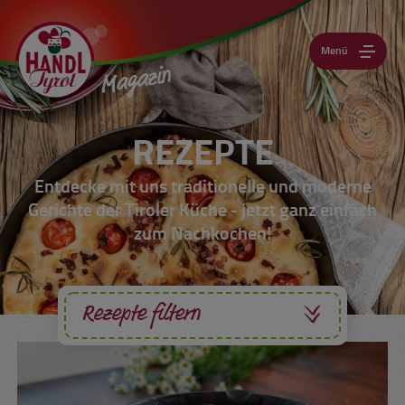
Menü
REZEPTE
Entdecke mit uns traditionelle und moderne
Gerichte der Tiroler Küche - jetzt ganz einfach
zum Nachkochen!
Rezepte filtern